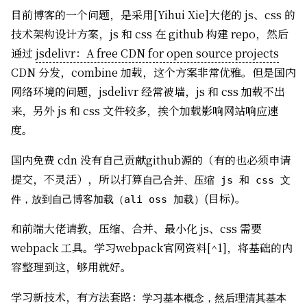
目前博客的一个问题，是采用[Yihui Xie]大佬的 js、css 的
技术架构设计方案，js 和 css 在 github 构建 repo，然后
通过
jsdelivr：A free CDN for open source projects
CDN 分发，combine 加载，这个方案非常优雅。但是国内
网络环境的问题，jsdelivr 经常被墙，js 和 css 加载不出
来，另外 js 和 css 文件较多，挨个加载影响网站响应速
度。
国内免费 cdn 没有自己贡献github源的（有的也必须申请
提交，不灵活），所以打算
自己合并、压缩 js 和 css 文
(目标)。
件，放到自己博客加载（ali oss 加载）
和前端大佬请教，压缩、合并、最小化 js、css 需要
webpack 工具。学习webpack官网资料[^1]，将基础的内
容整理到这，够用就好。
学习新技术，有方法套路：
学习基本概念，然后理清其基本