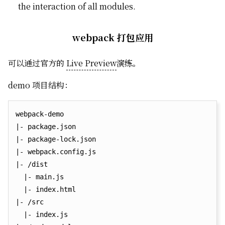
the interaction of all modules.
webpack 打包应用
可以通过官方的
Live Preview
演练。
demo 项目结构：
webpack-demo

|- package.json

|- package-lock.json

|- webpack.config.js

|- /dist

  |- main.js

  |- index.html

|- /src

  |- index.js
