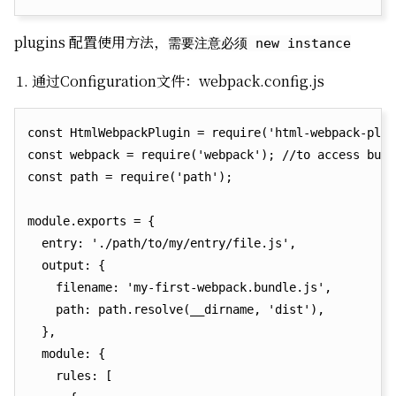
plugins 配置使用方法，
需要注意必须 new instance
通过Configuration文件：webpack.config.js
const HtmlWebpackPlugin = require('html-webpack-plug
const webpack = require('webpack'); //to access buil
const path = require('path');

module.exports = {

  entry: './path/to/my/entry/file.js',

  output: {

    filename: 'my-first-webpack.bundle.js',

    path: path.resolve(__dirname, 'dist'),

  },

  module: {

    rules: [
