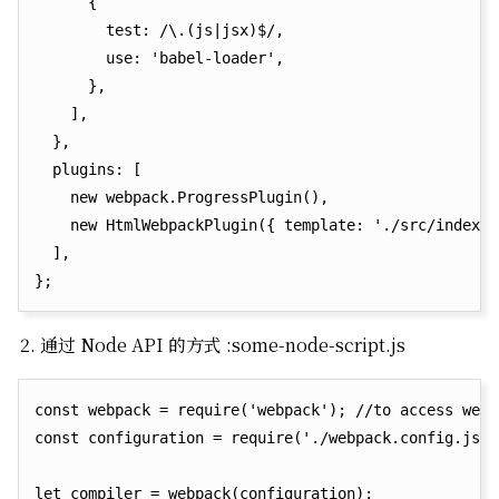
      {

        test: /\.(js|jsx)$/,

        use: 'babel-loader',

      },

    ],

  },

  plugins: [

    new webpack.ProgressPlugin(),

    new HtmlWebpackPlugin({ template: './src/index.h
  ],

通过 Node API 的方式 :some-node-script.js
const webpack = require('webpack'); //to access webp
const configuration = require('./webpack.config.js');
let compiler = webpack(configuration);
