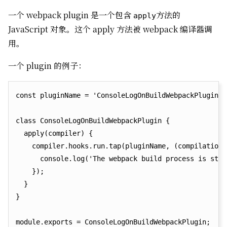
一个 webpack plugin 是一个包含
方法的
apply
JavaScript 对象。这个 apply 方法被 webpack 编译器调
用。
一个 plugin 的例子：
const pluginName = 'ConsoleLogOnBuildWebpackPlugin';

class ConsoleLogOnBuildWebpackPlugin {

  apply(compiler) {

    compiler.hooks.run.tap(pluginName, (compilation)
      console.log('The webpack build process is star
    });

  }

}
