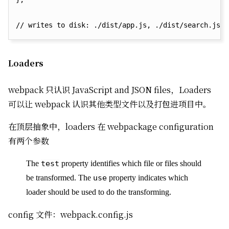
Loaders
webpack 只认识 JavaScript and JSON files，Loaders
可以让 webpack 认识其他类型文件以及打包进项目中。
在顶层抽象中，loaders 在 webpackage configuration
有两个参数
The
test
property identifies which file or files should
be transformed. The
use
property indicates which
loader should be used to do the transforming.
config 文件：webpack.config.js