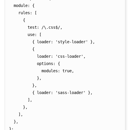
  module: {

    rules: [

      {

        test: /\.css$/,

        use: [

          { loader: 'style-loader' },

          {

            loader: 'css-loader',

            options: {

              modules: true,

            },

          },

          { loader: 'sass-loader' },

        ],

      },

    ],

  },
