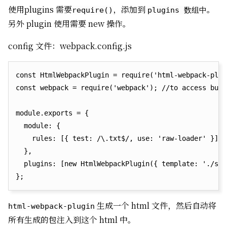
使用plugins 需要
，添加到
。
require()
plugins 数组中
另外 plugin 使用需要 new 操作。
config 文件：webpack.config.js
const HtmlWebpackPlugin = require('html-webpack-plug
const webpack = require('webpack'); //to access buil
module.exports = {

  module: {

    rules: [{ test: /\.txt$/, use: 'raw-loader' }],

  },

  plugins: [new HtmlWebpackPlugin({ template: './src
生成一个 html 文件，然后自动将
html-webpack-plugin
所有生成的包注入到这个 html 中。