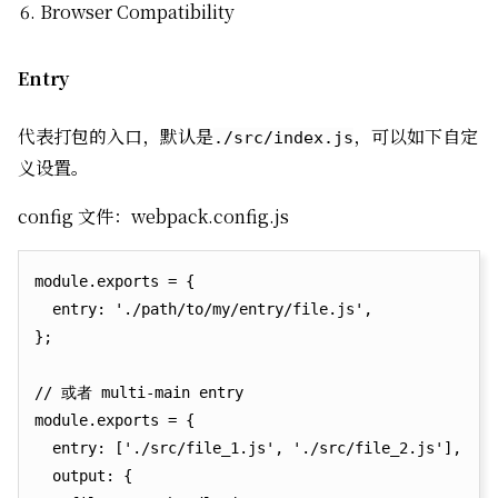
Browser Compatibility
Entry
代表打包的入口，默认是
，可以如下自定
./src/index.js
义设置。
config 文件：webpack.config.js
module.exports = {

  entry: './path/to/my/entry/file.js',

};

// 或者 multi-main entry

module.exports = {

  entry: ['./src/file_1.js', './src/file_2.js'],

  output: {
