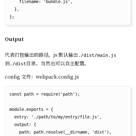
    filename: 'bundle.js',

  },

Output
代表打包输出的路径。js 默认输出
./dist/main.js
到
目录。当然也可以自主配置。
./dist
config 文件：webpack.config.js
const path = require('path');

module.exports = {

  entry: './path/to/my/entry/file.js',

  output: {

    path: path.resolve(__dirname, 'dist'),
