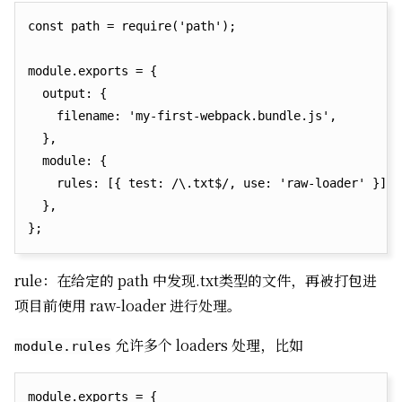
const path = require('path');

module.exports = {

  output: {

    filename: 'my-first-webpack.bundle.js',

  },

  module: {

    rules: [{ test: /\.txt$/, use: 'raw-loader' }],

  },

rule：在给定的 path 中发现.txt类型的文件，再被打包进
项目前使用 raw-loader 进行处理。
允许多个 loaders 处理，比如
module.rules
module.exports = {
