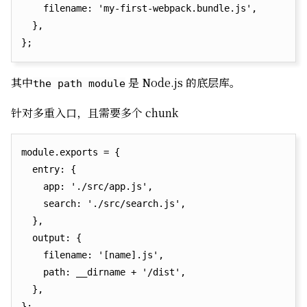
    filename: 'my-first-webpack.bundle.js',

  },

其中
是 Node.js 的底层库。
the path module
针对多重入口，且需要多个 chunk
module.exports = {

  entry: {

    app: './src/app.js',

    search: './src/search.js',

  },

  output: {

    filename: '[name].js',

    path: __dirname + '/dist',

  },

};
