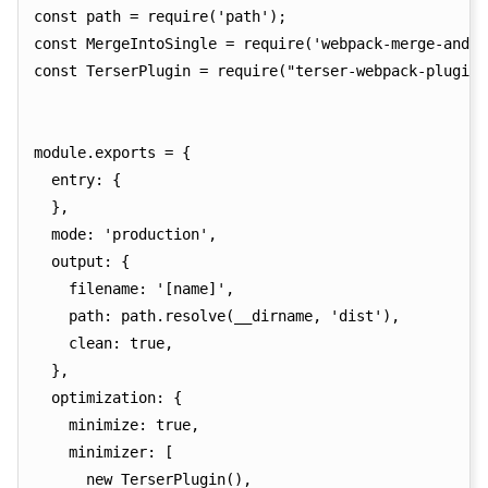
const path = require('path');

const MergeIntoSingle = require('webpack-merge-and-i
const TerserPlugin = require("terser-webpack-plugin")
module.exports = {

  entry: {

  },

  mode: 'production',

  output: {

    filename: '[name]',

    path: path.resolve(__dirname, 'dist'),

    clean: true,

  },

  optimization: {

    minimize: true,

    minimizer: [

      new TerserPlugin(),
