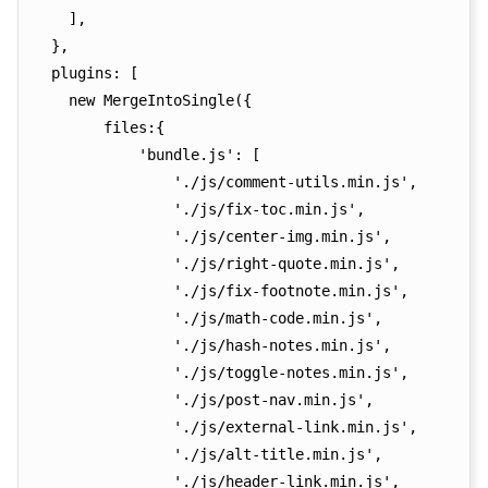
    ],

  },

  plugins: [

    new MergeIntoSingle({

        files:{

            'bundle.js': [

                './js/comment-utils.min.js',

                './js/fix-toc.min.js',

                './js/center-img.min.js',

                './js/right-quote.min.js',

                './js/fix-footnote.min.js',

                './js/math-code.min.js',

                './js/hash-notes.min.js',

                './js/toggle-notes.min.js',

                './js/post-nav.min.js',

                './js/external-link.min.js',

                './js/alt-title.min.js',

                './js/header-link.min.js',
