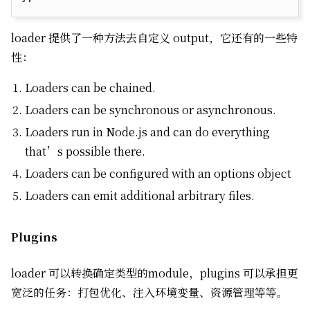
loader 提供了一种方法去自定义 output，它还有的一些特
性：
Loaders can be chained.
Loaders can be synchronous or asynchronous.
Loaders run in Node.js and can do everything
that’s possible there.
Loaders can be configured with an options object
Loaders can emit additional arbitrary files.
Plugins
loader 可以转换确定类型的module，plugins 可以承担更
宽泛的任务：打包优化、注入环境变量、资源管理等等。