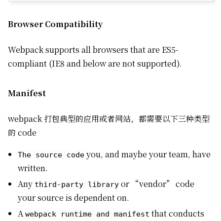
Browser Compatibility
Webpack supports all browsers that are ES5-
compliant (IE8 and below are not supported).
Manifest
webpack 打包典型的应用或者网站，都需要以下三种类型
的 code
you, and maybe your team, have
The source code
written.
Any
or “vendor” code
third-party library
your source is dependent on.
A
that conducts
webpack runtime and manifest