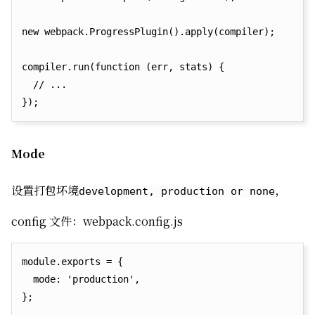
new webpack.ProgressPlugin().apply(compiler);

compiler.run(function (err, stats) {

  // ...

Mode
设置打包坏境
，
development, production or none
config 文件：webpack.config.js
module.exports = {

  mode: 'production',
