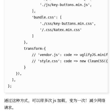
                './js/key-buttons.min.js',

            ],

            'bundle.css': [

                './css/key-buttons.min.css',

                '/.css/katex.min.css'

            ]

        },

        transform:{

            // 'vendor.js': code => uglifyJS.minify(
            // 'style.css': code => new CleanCSS({})
        }

    }),

  ],

通过这种方式，可以将多次 js 加载，变为一次！减少网络
请求。